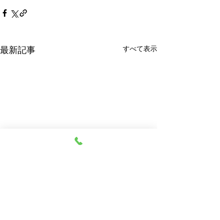
すべて表示
最新記事
乗合ワゴン回数券
コロナワクチン
のお知らせ
花月クリニックにて、新十津